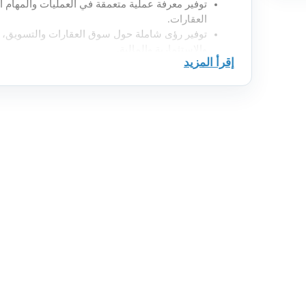
توفير معرفة عملية متعمقة في العمليات والمهام 
العقارات
.
توفير رؤى شاملة حول سوق العقارات والتسويق، بما
والاستثمارية والمالية
.
إقرأ المزيد
إعداد المشاركين من خلال تزويدهم بأفضل الممارس
توفير دراسات للحالات لتعزيز الفهم وتحليل السوق
تعريف الحضور بالاتجاهات العقارية والقوانين واللوا
توفير فرص تدريبية وفرص وظيفية مضمونة للحاض
زيادة مصداقية الحضور من خلال حصولهم على التق
دعم الالتحاق بالجامعات للدراسات العليا
.
أهداف البرنامج
فصل دراسي I
1.
دورة الوساطة العقارية
(20
ساعة
)
دورة الوساطة العقارية هي دورة مهنية متخصصة موجهة ل
على الأسس العلمية في مهنة الوساطة والمهارات والخبرة
المبيعات. تهدف هذه الدورة لتنمية معرفة المتدربين بسوق
وتأهيلهم أخلاقياً ومهنياً، بالإضافة الى الالتزام بالإجراء
لمزاولة النشاط.