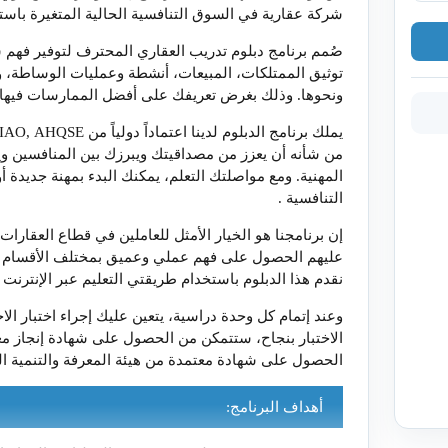
شركة عقارية في السوق التنافسية الحالية المتغيرة باست
صُمم برنامج دبلوم تدريب العقاري المحترف لتوفير فهم ش
توثيق الممتلكات، المبيعات، أنشطة وعمليات الوساطة، وال
ونحوها. وذلك بغرض تعريفك على أفضل الممارسات فيها
يملك برنامج الدبلوم لدينا اعتماداً دولياً من
IAO, AHQSE
من شأنه أن يعزز من مصداقيتك ويبرزك بين المنافسين وي
المهنية. ومع مواصلتك التعلم، يمكنك البدء بمهنة جديدة 
التنافسية
.
إن برنامجنا هو الخيار الأمثل للعاملين في قطاع العقارات 
عليهم الحصول على فهم عملي وعميق بمختلف الأقسام وال
نقدم هذا الدبلوم باستخدام طريقتي التعليم عبر الإنترن
وعند إتمام كل وحدة دراسية، يتعين عليك إجراء اختبار الاخت
الاختبار بنجاح، ستتمكن من الحصول على شهادة إنجاز م
الحصول على شهادة معتمدة من هيئة المعرفة والتنمية ال
أهداف البرنامج: