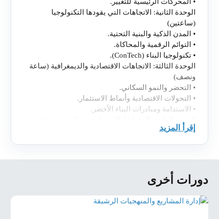
•
المحركات الرئيسية للتغيير.
الوحدة الثانية: الاتجاهات التي يقودها التكنولوجيا
(ساعتين)
•
المدن الذكية والبنية التحتية.
•
التوائم الرقمية والمحاكاة.
•
تكنولوجيا البناء (ConTech).
الوحدة الثالثة: الاتجاهات الاقتصادية والديمغرافية (ساعة
ونصف)
•
التحضر والنمو السكاني.
•
التحولات الاقتصادية وأنماط الاستثمار.
•
الاستدامة ومبادرات البناء الأخضر.
الوحدة الرابعة: التخطيط الاستراتيجي والفرص (ساعة
إقرأ المزيد
ونصف)
•
تحديد وتقييم الفرص.
•
إدارة المخاطر والتخفيف منها.
•
دراسات حالة للتطورات الناجحة.
اختبار نهائي (20 دقيقة)
دورات أخرى
تمرين عملي
سيقوم المشاركون بتطوير خطة استراتيجية لمشروع
تطوير عقاري افتراضي، مع دمج الاتجاهات والفرص
المحددة. سيقدمون خططهم ويتلقون ردود الفعل.