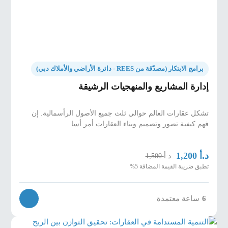
مخرجات التعلّم
•
تعريف الاتجاهات الرئيسية التي تشكل مستقبل التطوير
العقاري
•
تقييم تأثير هذه الاتجاهات على استراتيجيات التطوير.
•
تطوير خطط استراتيجية تستفيد من الفرص الناشئة في
مؤسساتك الخاصة.
برامج الابتكار (مصدّقة من REES - دائرة الأراضي والأملاك دبي)
•
تطبيق تقنيات إدارة المخاطر في تطوير العقارات.
إدارة المشاريع والمنهجيات الرشيقة
تشكل عقارات العالم حوالي ثلث جميع الأصول الرأسمالية. إن
فهم كيفية تصور وتصميم وبناء العقارات أمر أسا
د.أ
1,200
د.أ
1,500
تطبق ضريبة القيمة المضافة 5%
6
ساعة معتمدة