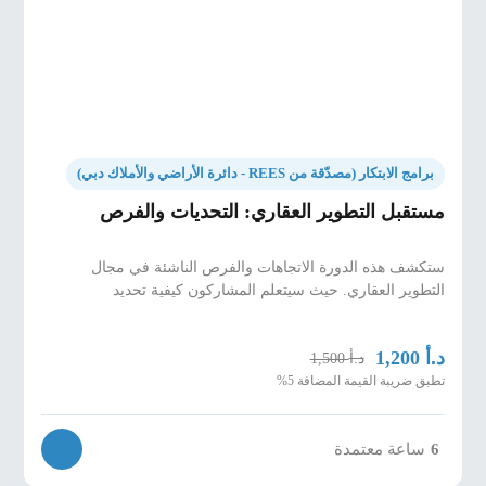
تبنيها والنتائج التي تم تحقيقها.
مخرجات التعلم
·
فهم المفاهيم الأساسية للتكنولوجيا العقارية
.
·
تحدد أنواع مختلفة من التكنولوجيا العقارية
وتطبيقاتها
.
برامج الابتكار (مصدّقة من REES - دائرة الأراضي والأملاك دبي)
·
تحليل تأثير التكنولوجيا العقارية على جوانب مختلفة
مستقبل التطوير العقاري: التحديات والفرص
من العقارات
.
·
تقييم التحديات والفرص في اعتماد التكنولوجيا
ستكشف هذه الدورة الاتجاهات والفرص الناشئة في مجال
التطوير العقاري. حيث سيتعلم المشاركون كيفية تحديد
العقارية للشركات.
د.أ
1,200
د.أ
1,500
تطبق ضريبة القيمة المضافة 5%
6
ساعة معتمدة