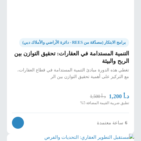
·
إدارة العقارات والصيانة
.
·
تسويق العقارات والمبيعات
.
·
تجربة المستأجر وإدارة المجتمع
.
برامج الابتكار (مصدّقة من REES - دائرة الأراضي والأملاك دبي)
·
الاستثمار والتمويل.
التنمية المستدامة في العقارات: تحقيق التوازن بين
الوحدة الرابعة: التحديات والفرص (ساعة واحدة)
الربح والبيئة
·
الاعتبارات التنظيمية والأخلاقية
.
تغطي هذه الدورة مبادئ التنمية المستدامة في قطاع العقارات،
مع التركيز على أهمية تحقيق التوازن بين الر
·
التكامل مع الأنظمة الحالية
.
·
اعتماد السوق والقدرة على التوسع.
د.أ
1,200
د.أ
1,500
اختبار نهائي مدته 20 دقيقة
تطبق ضريبة القيمة المضافة 5%
تمرين عملي
6
ساعة معتمدة
سيقوم المشاركون بتحليل دراسة حالة لشركة عقارية
نجحت في تنفيذ حلول
التكنلوجيا العقارية
. وسيقومون
بتحديد التحديات الرئيسية التي واجهتها والحلول التي تم