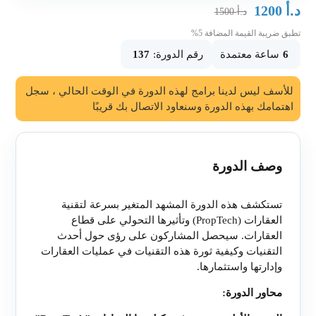
د.أ
1200
د.أ
1500
تطبق ضريبة القيمة المضافة 5%
6
ساعة معتمدة
رقم الدورة:
137
للأسف ليس لدينا برامج لهذه الدورة في الوقت الحالي ، سجل
اهتمامك بهذه الدورة وسنعاود الاتصال بك قريبًا
وصف الدورة
تستكشف هذه الدورة المشهد المتغير بسرعة لتقنية
العقارات (
PropTech
) وتأثيرها التحولي على قطاع
العقارات. سيحصل المشاركون على رؤى حول أحدث
التقنيات وكيفية ثورة هذه التقنيات في عمليات العقارات
وإدارتها واستثمارها.
محاور الدورة: