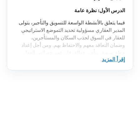
الدرس الأول: نظرة عامة
فيما يتعلق بالأنشطة الواسعة للتسويق والتأجير، يتولى
المدير العقاري مسؤولية تحديد التموضع الاستراتيجي
للعقار في السوق لجذب السكان والمستأجرين،
وضمان التعاقد معهم والاحتفاظ بهم. ومن أجل إعداد
خطة تسويق وتأجير فعالة، فإن فهم خصائص العقار
إقرأ المزيد
وميزاته يعد أمراً حاسماً.
في هذا الدرس، ستتعلم كيفية:
·
تحديد الفروق الجوهرية في مدى مشاركة
المدير العقاري في أنشطة التسويق والتأجير بين
العقارات السكنية والعقارات التجارية.
·
وصف الأنواع والفئات والخصائص الشائعة
للعقارات السكنية والتجارية والمختلطة الاستخدام.
الدرس الثاني: اقتصاديات التسويق والتأجير