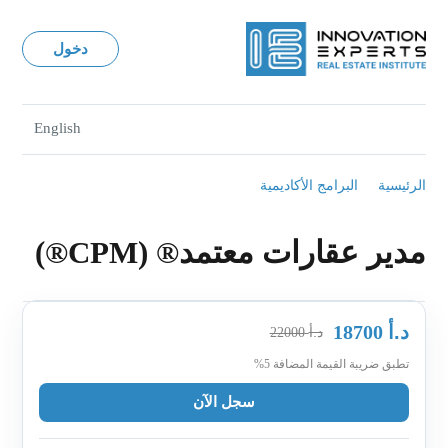
دخول
English
الرئيسية
البرامج الأكاديمية
مدير عقارات معتمد® (CPM®)
د.أ
18700
د.أ
22000
تطبق ضريبة القيمة المضافة 5%
سجل الآن