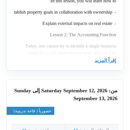
In this lesson, you will learn how to:
Establish property goals in collaboration with ownership
-
Explain external impacts on real estate
-
Lesson 2: The Accounting Function
Today, one cannot try to identify a single business
model for a real estate management office and its
accounting function. Many permutations can be found
إقرأ المزيد
across different companies and regions, providing
greater flexibility and market differentiation in terms of
level and cost of service.
من: Saturday September 12, 2026 إلى Sunday
In this lesson, you will learn how to:
September 13, 2026
iscuss approaches to accounting and list associated personnel
-
حضورياً ( قاعة تدريبية)
Explore ethical budgeting and accounting
-
Compare cash, accrual, and modified accounting
-