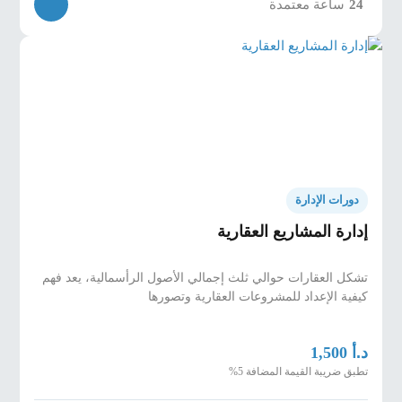
ساعة معتمدة
24
valuation—how much a property is worth. The single
most important contribution that a real estate manager
makes is to build value for an investor.
In this lesson, you will learn how to:
Explain how management staff can impact the bottom line
-
Use the capitalization rate to
-
determine property value
دورات الإدارة
إدارة المشاريع العقارية
تشكل العقارات حوالي ثلث إجمالي الأصول الرأسمالية، يعد فهم
كيفية الإعداد للمشروعات العقارية وتصورها
د.أ
1,500
تطبق ضريبة القيمة المضافة 5%