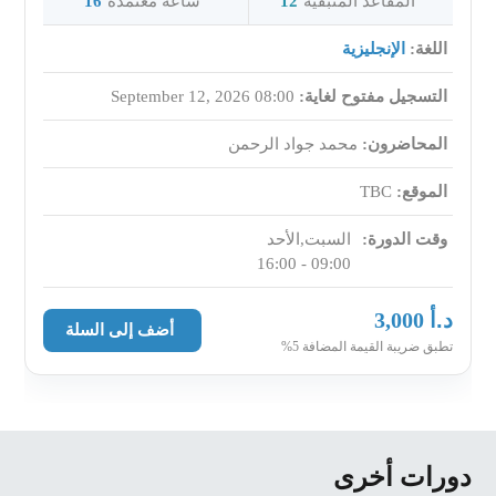
16
ساعة معتمدة
12
المقاعد المتبقية
Lesson 3: Financial Reporting
اللغة:
الإنجليزية
Accurate information is the foundation of managerial
September 12, 2026 08:00
التسجيل مفتوح لغاية:
decisions. Therefore, the real estate manager must be
aware of the different criteria that apply to various
المحاضرون:
محمد جواد الرحمن
financial reports.
TBC
الموقع:
In this lesson, you will learn how to:
Interpret common reports shared with ownership
-
وقت الدورة:
السبت,الأحد
09:00 - 16:00
Calculate balance sheet ratios
-
د.أ
3,000
Lesson 4: Budget Elements and Cash Flow
أضف إلى السلة
تطبق ضريبة القيمة المضافة 5%
Accounting terms and concepts are the basis of the
language of real estate finance. Real estate managers
need to understand these concepts to set operating goals
for the property, measure performance, and
دورات أخرى
communicate to ownership.