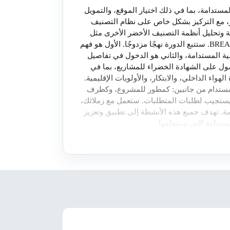
مستدامة، بما في ذلك اختيار الموقع، والتمويل
، مع التركيز بشكل خاص على نظام التصنيف
ضًا مناقشة وتحليل أنظمة التصنيف الأخضر الأخرى مثل
تحدي المبنى الحي، WELL، و BREAM. ستتبع الدورة نهجًا مزدوجًا. الأول هو فهم
ة المستدامة، والثاني هو الدخول في تفاصيل
ول على الشهادة الخضراء للمشاريع، بما في
الهواء الداخلي، والابتكار، والأولويات الإقليمية.
 مستدام من جانبين: كمطور للمشروع، وكطرف
سة معمارية وإنشائية (AEC) يستجيب لطلبات المتطلبات. ستعمل مع زملائك،
ة. تهدف جميع هذه الأنشطة إلى تطبيق وتعزيز
مستدامة التي ستتعلمها.