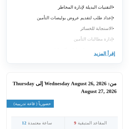
•
التقنيات البديلة لإدارة المخاطر
•
إعداد طلب لتقديم عروض بوليصات التأمين
•
الاستجابة للخسائر
•
إدارة مطالبات التأمين
•
رصد وتحسين برامج إدارة المخاطر
إقرأ المزيد
أهداف التعلم
الوحدة 1: إدارة المخاطر
كيفية تطبيق اجراءات إدارة المخاطر على جمعيات
من: Wednesday August 26, 2026 إلى Thursday
السكان واستخدام الممتلكات كمثال أساسي على
August 27, 2026
التعرض للخسارة المحتملة
.
حضورياً ( قاعة تدريبية)
-
إجراء جرد أولي لحالة إدارة المخاطر الحالية للجمعية
.
-
استخدام الموارد المناسبة لتحديد تعرض الجمعية
للخسارة المحتملة
.
المقاعد المتبقية
9
ساعة معتمدة
12