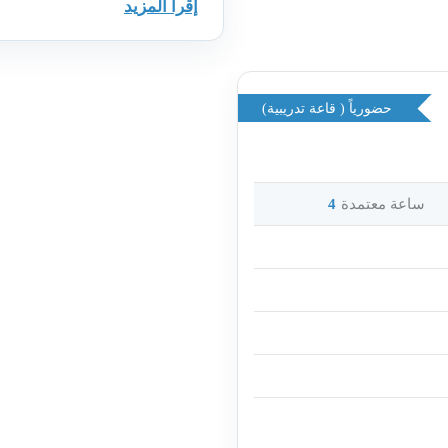
إقرأ المزيد
es strategies for today's
a three-party transaction,
nd live role-play practice.
ositioning and the next 12
d, business model review,
حضورياً ( قاعة تدريبية)
and a 90-day action plan.
Who Should Attend
m leaders operating in the Dubai
ساعة معتمدة
4
amework for working effectively
in today's conditions.