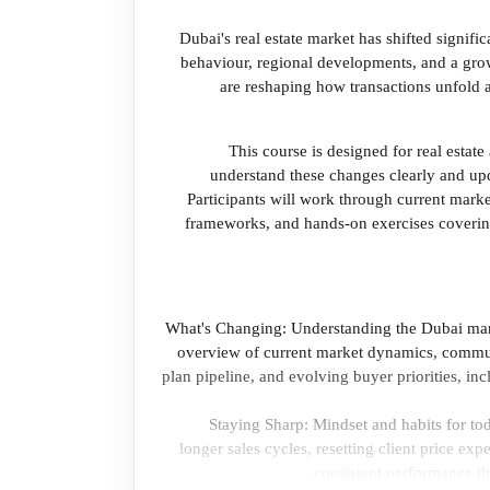
Dubai's real estate market has shifted signif
behaviour, regional developments, and a gro
are reshaping how transactions unfold 
This course is designed for real estat
understand these changes clearly and upd
Participants will work through current mark
frameworks, and hands-on exercises covering
What's Changing: Understanding the Dubai mar
overview of current market dynamics, communi
plan pipeline, and evolving buyer priorities, in
Staying Sharp: Mindset and habits for t
longer sales cycles, resetting client price ex
consistent performance th