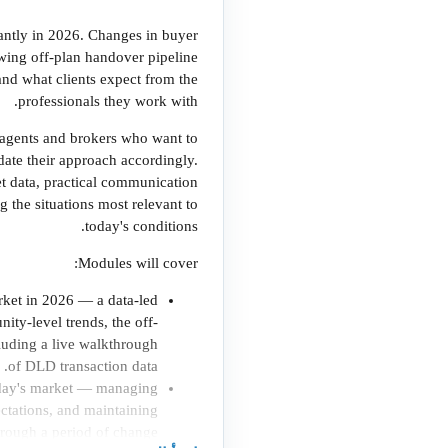
icantly in 2026. Changes in buyer
wing off-plan handover pipeline
and what clients expect from the
professionals they work with.
e agents and brokers who want to
ate their approach accordingly.
et data, practical communication
 the situations most relevant to
today's conditions.
Modules will cover:
ket in 2026 — a data-led
ty-level trends, the off-
cluding a live walkthrough
of DLD transaction data.
oday's market — managing
pectations, and maintaining
rough a period of change.