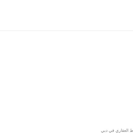
recognition.
Who Should Attend
👥
nsible for broker performance.
•
arding, retention, and culture.
•
ild motivated, resilient teams.
•
يط العقاري في دبي