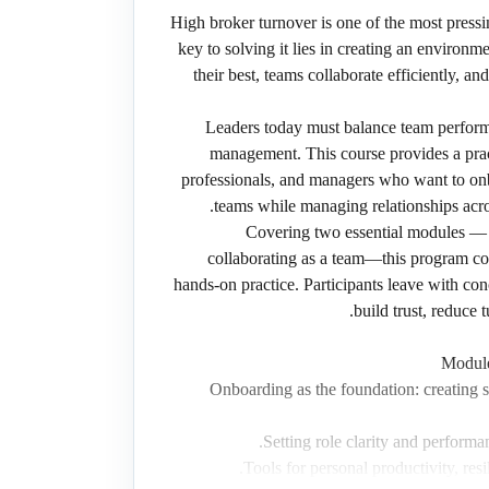
High broker turnover is one of the most pressin
key to solving it lies in creating an environm
their best, teams collaborate efficiently, an
Leaders today must balance team perform
management. This course provides a pract
professionals, and managers who want to onb
teams while managing relationships acro
Covering two essential modules —
collaborating as a team—this program co
hands-on practice. Participants leave with conc
build trust, reduce 
Module
Onboarding as the foundation: creating s
Setting role clarity and performa
Tools for personal productivity, res