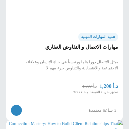
لكل متدرب.
في حال اكتمال العدد، سيتم ترحيل المتقدمين إلى
●
الجدول التالي.
تنمية المهارات المهنية
المواد التدريبية والتقييم
مهارات الاتصال و التفاوض العقاري
تشمل الدورة:
كتيب عمل، نص افتتاحي تنفيذي مدته
●
60 ثانية، نموذج قصة عقارية، خريطة الاعتراضات، ونموذج
يمثل الاتصال دورا هاما ورئيسياً في حياة الإنسان وعلاقاته
إغلاق الصفقة.
الاجتماعية والاقتصادية والتفاوض جزء مهم لا
طريقة التقييم:
تدريبات عملية تحت إشراف المدرب
●
وتقييم نهائي لعروض واقعية.
د.أ
1,200
د.أ
1,500
النتيجة:
يغادر المتدرب الدورة وهو يحمل عرضًا مكتوبًا
تطبق ضريبة القيمة المضافة 5%
جاهزًا لتقديمه للمستثمر مباشرة.
5
ساعة معتمدة