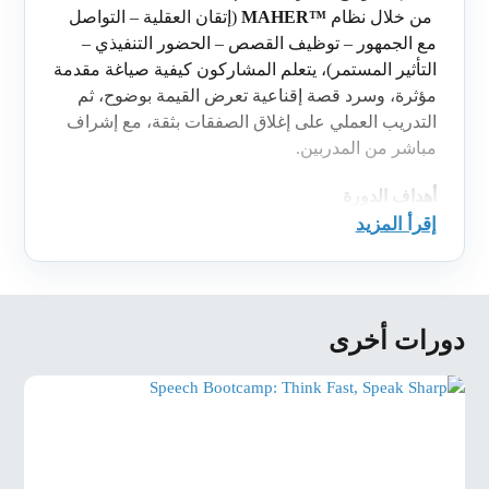
من خلال نظام
MAHER™
(إتقان العقلية – التواصل
مع الجمهور – توظيف القصص – الحضور التنفيذي –
التأثير المستمر)
، يتعلم المشاركون كيفية صياغة مقدمة
مؤثرة، وسرد قصة إقناعية تعرض القيمة بوضوح، ثم
التدريب العملي على إغلاق الصفقات بثقة، مع إشراف
مباشر من المدربين.
أهداف الدورة
إقرأ المزيد
بنهاية البرنامج، سيتمكن المشاركون من:
افتتاح الاجتماعات بثقة ووضوح خلال أقل من دقيقة
●
واحدة.
دورات أخرى
عرض الفرص الاستثمارية عبر قصة تسويقية تُبرز
●
القيمة والسعر بشكل متوازن.
التعامل مع الاعتراضات حول الأتعاب أو التوقيت أو
●
المخاطر دون اللجوء للتخفيض.
تقديم عرض متكامل جاهز للتوقيع لمشروع حقيقي
●